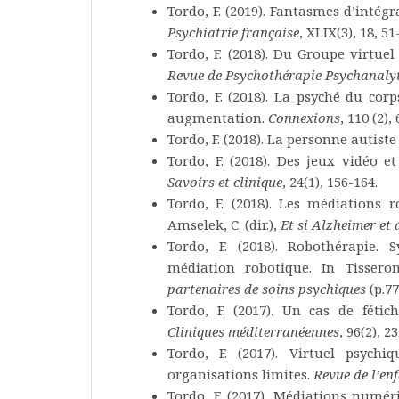
Tordo, F. (2019). Fantasmes d’intég
Psychiatrie française
, XLIX(3), 18, 51
Tordo, F. (2018). Du Groupe virtuel
Revue de Psychothérapie Psychanaly
Tordo, F. (2018). La psyché du cor
augmentation.
Connexions
, 110 (2),
Tordo, F. (2018). La personne autist
Tordo, F. (2018). Des jeux vidéo e
Savoirs et clinique
, 24(1), 156-164.
Tordo, F. (2018). Les médiations r
Amselek, C. (dir.),
Et si Alzheimer et
Tordo, F. (2018). Robothérapie. 
médiation robotique. In Tisseron,
partenaires de soins psychiques
(p.77
Tordo, F. (2017). Un cas de féti
Cliniques méditerranéennes
, 96(2), 2
Tordo, F. (2017). Virtuel psych
organisations limites.
Revue de l’enf
Tordo, F. (2017). Médiations numér