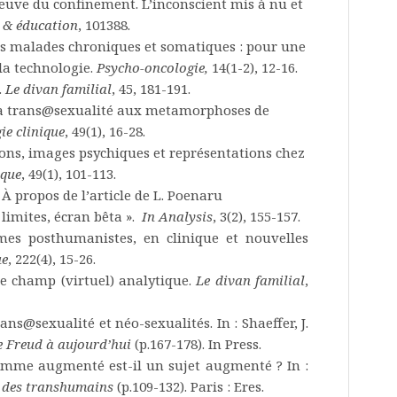
preuve du confinement. L’inconscient mis à nu et
 & éducation
, 101388.
des malades chroniques et somatiques : pour une
 la technologie.
Psycho-oncologie,
14(1-2), 12-16.
.
Le divan familial
, 45, 181-191.
e la trans@sexualité aux metamorphoses de
ie clinique
, 49(1), 16-28.
tions, images psychiques et représentations chez
ique
, 49(1), 101-113.
. À propos de l’article de L. Poenaru
 limites, écran bêta ».
In Analysis
, 3(2), 155-157.
smes posthumanistes, en clinique et nouvelles
ue
, 222(4), 15-26.
le champ (virtuel) analytique.
Le divan familial
,
rans@sexualité et néo-sexualités. In : Shaeffer, J.
e Freud à aujourd’hui
(p.167-178). In Press.
’homme augmenté est-il un sujet augmenté ? In :
 des transhumains
(p.109-132). Paris : Eres.