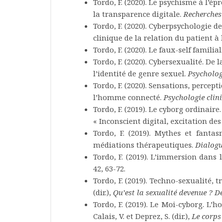
Tordo, F. (2020). Le psychisme à l’é
la transparence digitale.
Recherches
Tordo, F. (2020). Cyberpsychologie 
clinique de la relation du patient à
Tordo, F. (2020). Le faux-self familial
Tordo, F. (2020). Cybersexualité. D
l’identité de genre sexuel.
Psycholog
Tordo, F. (2020). Sensations, percep
l’homme connecté.
Psychologie clin
Tordo, F. (2019). Le cyborg ordinaire
« Inconscient digital, excitation des
Tordo, F. (2019). Mythes et fanta
médiations thérapeutiques.
Dialog
Tordo, F. (2019). L’immersion dans 
42, 63-72.
Tordo, F. (2019). Techno-sexualité, t
(dir.),
Qu’est la sexualité devenue ? D
Tordo, F. (2019). Le Moi-cyborg. L
Calais, V. et Deprez, S. (dir.),
Le corps