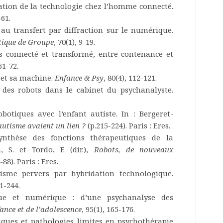
ration de la technologie chez l’homme connecté.
-61.
 au transfert par diffraction sur le numérique.
tique de Groupe
, 70(1), 9-19.
ps connecté et transformé, entre contenance et
 61-72.
e et sa machine.
Enfance & Psy
, 80(4), 112-121.
t des robots dans le cabinet du psychanalyste.
obotiques avec l’enfant autiste. In : Bergeret-
 autisme avaient un lien ?
(p.215-224). Paris : Eres.
Synthèse des fonctions thérapeutiques de la
 S. et Tordo, F. (dir.),
Robots, de nouveaux
-88). Paris : Eres.
chisme pervers par hybridation technologique.
31-244.
ique et numérique : d’une psychanalyse des
ance et de l’adolescence
, 95(1), 165-176.
iques et pathologies limites en psychothérapie