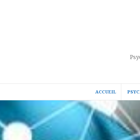
Aller
au
contenu
Psy
ACCUEIL
PSYC